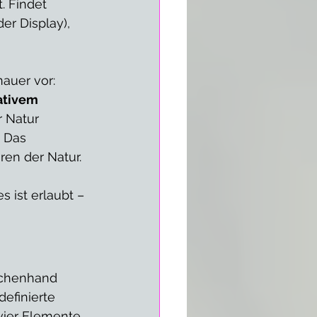
. Findet 
er Display), 
auer vor: 
ativem 
r Natur 
 Das 
en der Natur. 
 ist erlaubt – 
schenhand 
efinierte 
vier Elemente 