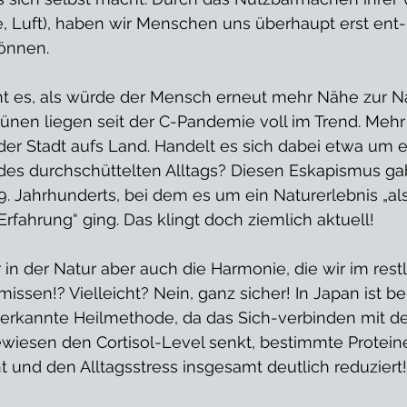
e, Luft), haben wir Menschen uns überhaupt erst ent-
önnen. 
t es, als würde der Mensch erneut mehr Nähe zur Na
ünen liegen seit der C-Pandemie voll im Trend. Meh
er Stadt aufs Land. Handelt es sich dabei etwa um e
 des durchschüttelten Alltags? Diesen Eskapismus gab
9. Jahrhunderts, bei dem es um ein Naturerlebnis „a
Erfahrung“ ging. Das klingt doch ziemlich aktuell! 
ir in der Natur aber auch die Harmonie, die wir im res
issen!? Vielleicht? Nein, ganz sicher! In Japan ist be
erkannte Heilmethode, da das Sich-verbinden mit 
ewiesen den Cortisol-Level senkt, bestimmte Proteine
und den Alltagsstress insgesamt deutlich reduziert!