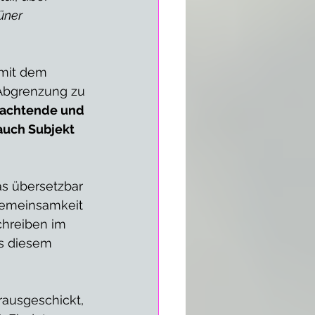
üner 
mit dem 
 Abgrenzung zu 
achtende und 
auch Subjekt 
as übersetzbar 
Gemeinsamkeit 
chreiben im 
us diesem 
rausgeschickt, 