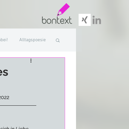
abei!
Alltagspoesie
es
2022 
ich in Liebe 