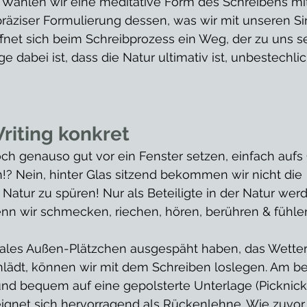
g. Wählen wir eine meditative Form des Schreibens mi
äziser Formulierung dessen, was wir mit unseren Si
fnet sich beim Schreibprozess ein Weg, der zu uns se
ge dabei ist, dass die Natur ultimativ ist, unbestechli
Writing konkret
ch genauso gut vor ein Fenster setzen, einfach aufs
!? Nein, hinter Glas sitzend bekommen wir nicht die 
 Natur zu spüren! Nur als Beteiligte in der Natur wer
enn wir schmecken, riechen, hören, berühren & fühlen
ales Außen-Plätzchen ausgespäht haben, das Wetter
inlädt, können wir mit dem Schreiben loslegen. Am b
und bequem auf eine gepolsterte Unterlage (Picknick
ignet sich hervorragend als Rückenlehne. Wie zuvor 