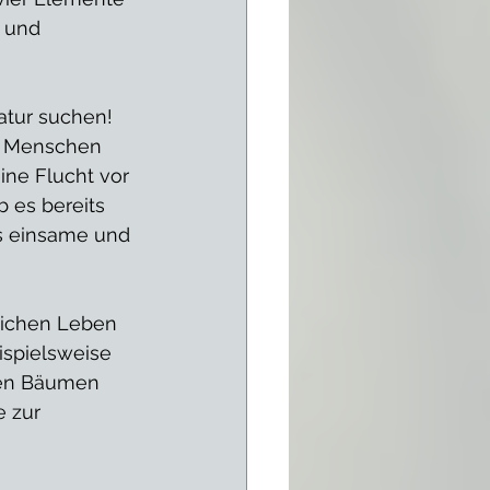
 und 
tur suchen! 
r Menschen 
ine Flucht vor 
 es bereits 
ls einsame und 
tlichen Leben 
ispielsweise 
den Bäumen 
 zur 
 