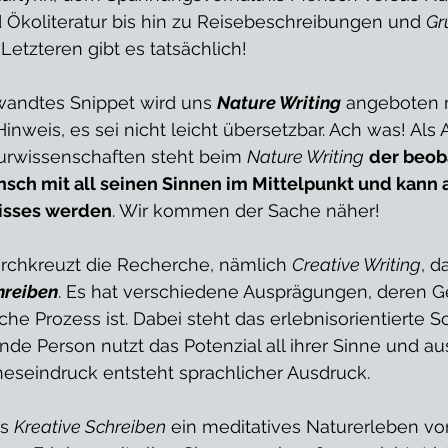
Ökoliteratur bis hin zu Reisebeschreibungen und 
Gr
. Letzteren gibt es tatsächlich! 
wandtes Snippet wird uns 
Nature Writing
 angeboten 
nweis, es sei nicht leicht übersetzbar. Ach was! Als
urwissenschaften steht beim 
Nature Writing
der beob
ch mit all seinen Sinnen im Mittelpunkt und kann 
isses werden
. Wir kommen der Sache näher!
 durchkreuzt die Recherche, nämlich 
Creative Writing
, d
hreiben
. Es hat verschiedene Ausprägungen, deren 
che Prozess ist. Dabei steht das erlebnisorientierte S
nde Person nutzt das Potenzial all ihrer Sinne und a
neseindruck entsteht sprachlicher Ausdruck. 
s 
Kreative Schreiben
 ein meditatives Naturerleben vo