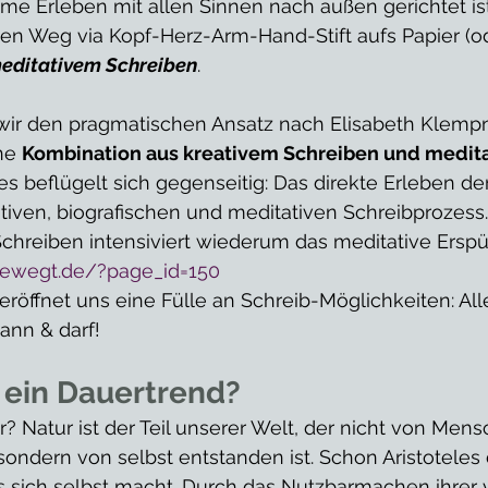
e Erleben mit allen Sinnen nach außen gerichtet ist
en Weg via Kopf-Herz-Arm-Hand-Stift aufs Papier (od
editativem Schreiben
. 
 wir den pragmatischen Ansatz nach Elisabeth Klempn
ne 
Kombination aus kreativem Schreiben und medit
des beflügelt sich gegenseitig: Das direkte Erleben de
tiven, biografischen und meditativen Schreibprozess.
chreiben intensiviert wiederum das meditative Erspür
bewegt.de/?page_id=150
röffnet uns eine Fülle an Schreib-Möglichkeiten: Alles
ann & darf! 
 – ein Dauertrend?
? Natur ist der Teil unserer Welt, der nicht von Men
ondern von selbst entstanden ist. Schon Aristoteles d
s sich selbst macht. Durch das Nutzbarmachen ihrer 