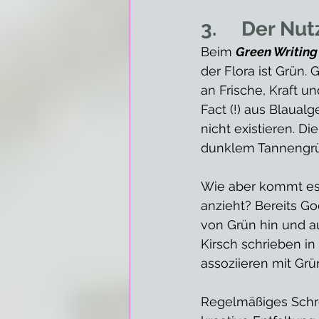
3.     Der N
Beim 
Green Writing
der Flora ist Grün. 
an Frische, Kraft u
Fact (!) aus Blaual
nicht existieren. Di
dunklem Tannengrün
Wie aber kommt es,
anzieht? Bereits G
von Grün hin und au
Kirsch schrieben in
assoziieren mit Grü
Regelmäßiges Schre