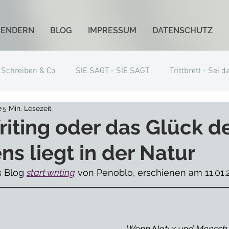
GENDERN
BLOG
IMPRESSUM
DATENSCHUTZ
Schreiben & Co
SIE SAGT - SIE SAGT
Trittbrett - Sei d
2
5 Min. Lesezeit
iting oder das Glück d
ns liegt in der Natur
 Blog 
start writing
 von Penoblo, erschienen am 11.01.
Wenn Natur und Mensch s