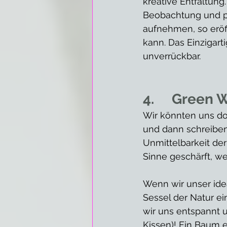
kreative Entfaltun
Beobachtung und pr
aufnehmen, so eröf
kann. Das Einzigarti
unverrückbar.
4.     Green 
Wir könnten uns do
und dann schreiben
Unmittelbarkeit der
Sinne geschärft, w
Wenn wir unser ide
Sessel der Natur e
wir uns entspannt 
Kissen)! Ein Baum e