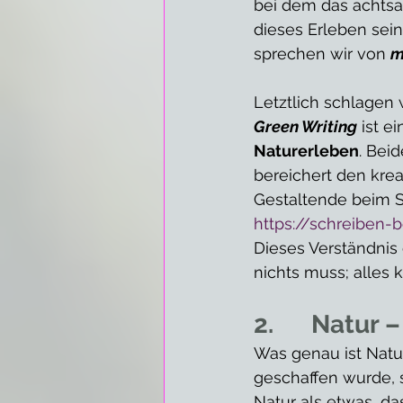
bei dem das achtsam
dieses Erleben sein
sprechen wir von 
m
Letztlich schlagen
Green Writing
 ist ei
Naturerleben
. Bei
bereichert den krea
Gestaltende beim S
https://schreiben-
Dieses Verständnis e
nichts muss; alles k
2.      Natur
Was genau ist Natur
geschaffen wurde, s
Natur als etwas, da