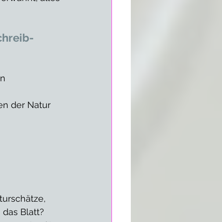
chreib-
en
en der Natur
urschätze, 
 das Blatt? 