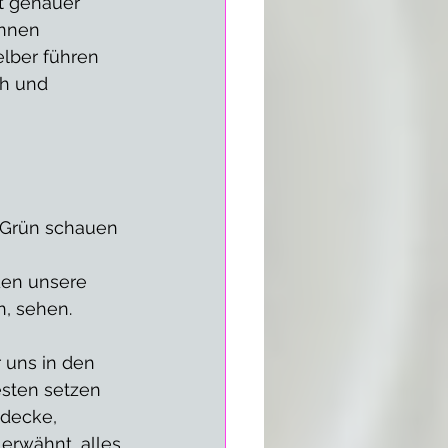
t genauer 
nnen 
lber führen 
ch und 
 Grün schauen 
den unsere 
, sehen. 
 uns in den 
esten setzen 
decke, 
erwähnt, alles 