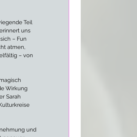
iegende Teil 
erinnert uns 
sich – Fun 
cht atmen, 
lfältig – von 
 magisch 
de Wirkung 
er Sarah 
Kulturkreise 
hrnehmung und 