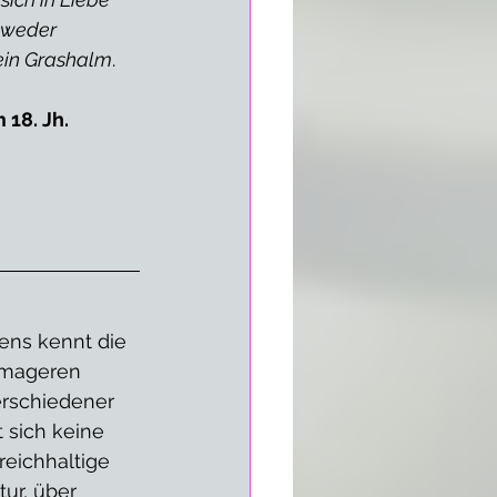
tweder 
ein Grashalm
.
18. Jh.  
ens kennt die 
 mageren 
erschiedener 
 sich keine 
reichhaltige 
ur, über 