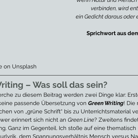
verbinden, wird en
ein Gedicht daraus oder 
Sprichwort aus dem 
e on Unsplash
Writing – Was soll das sein?
che zu diesem Beitrag werden zwei Dinge klar: Erst
keine passende Übersetzung von 
Green Writing
! Die
hen von „grüne Schrift“ bis zu Unterrichtsmaterial v
er erinnert sich nicht an 
Green Line
? Zweitens findet
g. Ganz im Gegenteil. Ich stoße auf eine thematisch 
turlyrik, dem Spannungsverhältnis Mensch versus Nat