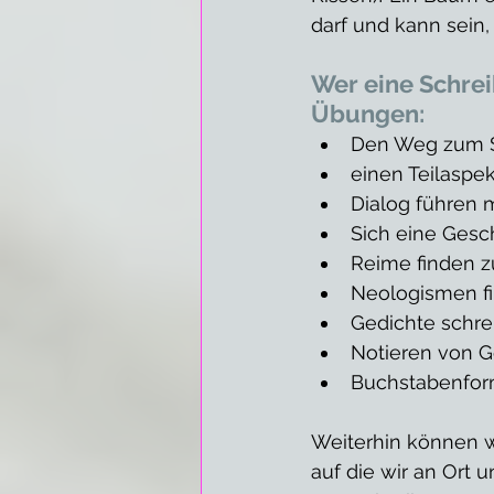
darf und kann sein,
Wer eine Schrei
Übungen:
Den Weg zum S
einen Teilaspek
Dialog führen 
Sich eine Gesch
Reime finden z
Neologismen f
Gedichte schre
Notieren von 
Buchstabenform
Weiterhin können w
auf die wir an Ort u