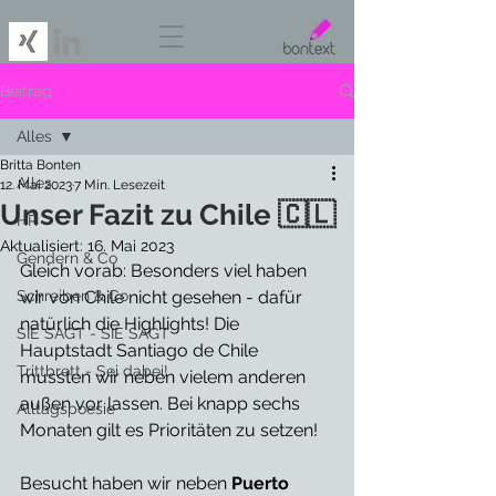
Beitrag
Alles
Britta Bonten
Alles
12. Mai 2023
7 Min. Lesezeit
Unser Fazit zu Chile 🇨🇱
HR
Aktualisiert:
16. Mai 2023
Gendern & Co
Gleich vorab: Besonders viel haben 
Schreiben & Co
wir von Chile nicht gesehen - dafür 
natürlich die Highlights! Die 
SIE SAGT - SIE SAGT
Hauptstadt Santiago de Chile 
Trittbrett - Sei dabei!
mussten wir neben vielem anderen 
außen vor lassen. Bei knapp sechs 
Alltagspoesie
Monaten gilt es Prioritäten zu setzen! 
Besucht haben wir neben 
Puerto 